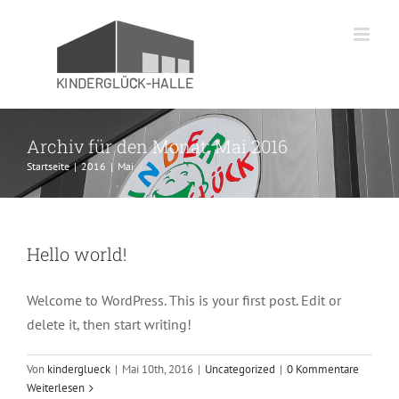
Zum
Inhalt
springen
Archiv für den Monat:
Mai 2016
Startseite
|
2016
|
Mai
Hello world!
Welcome to WordPress. This is your first post. Edit or
delete it, then start writing!
Von
kinderglueck
|
Mai 10th, 2016
|
Uncategorized
|
0 Kommentare
Weiterlesen