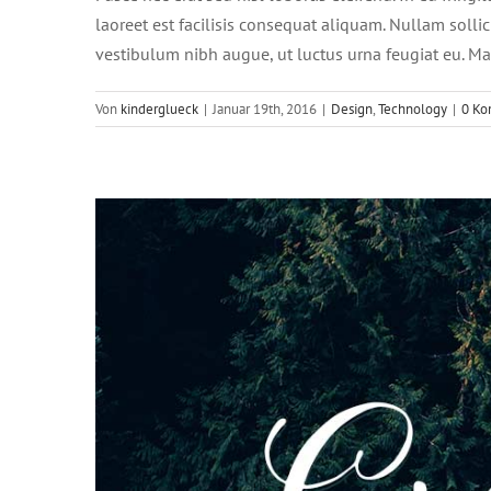
laoreet est facilisis consequat aliquam. Nullam sollici
vestibulum nibh augue, ut luctus urna feugiat eu. Ma
Von
kinderglueck
|
Januar 19th, 2016
|
Design
,
Technology
|
0 Ko