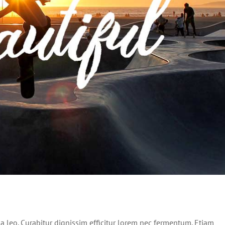
m luctus sem massa
Design
Technology
lla leo. Curabitur dignissim efficitur lorem nec fermentum. Etiam