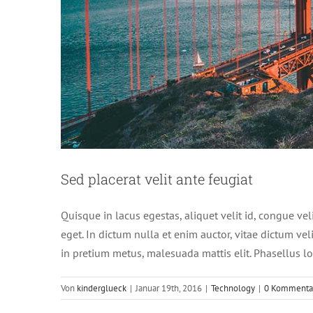
Nulla in lorem et 
Sed placerat velit ante feugiat
New
Quisque in lacus egestas, aliquet velit id, congue vel
eget. In dictum nulla et enim auctor, vitae dictum velit
in pretium metus, malesuada mattis elit. Phasellus lobo
Von
kinderglueck
|
Januar 19th, 2016
|
Technology
|
0 Kommenta