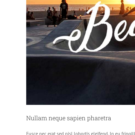
Aliqua
Nullam neque sapien pharetra
Fusce nec erat sed nisl lobortis eleifend. In eu fringi