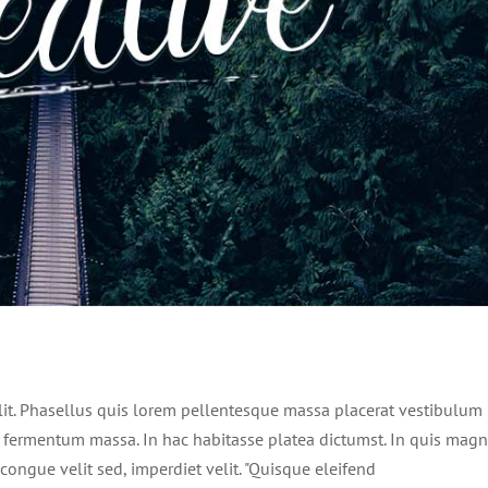
rat velit ante feugiat
Technology
lit. Phasellus quis lorem pellentesque massa placerat vestibulum
n fermentum massa. In hac habitasse platea dictumst. In quis mag
congue velit sed, imperdiet velit. "Quisque eleifend