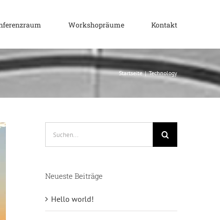
nferenzraum
Workshopräume
Kontakt
Startseite
|
Technology
Suche
nach:
Neueste Beiträge
Hello world!