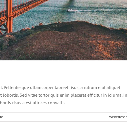
risus bibendum in molest aculis
s
Technology
Wordpress
it. Pellentesque ullamcorper laoreet risus, a rutrum erat aliquet
 lobortis. Sed vitae tortor quis enim placerat efficitur in id urna. I
rtis risus a est ultrices convallis.
re
Weiterlese