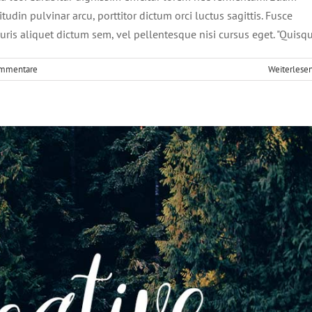
tudin pulvinar arcu, porttitor dictum orci luctus sagittis. Fusce
uris aliquet dictum sem, vel pellentesque nisi cursus eget. "Quisq
mmentare
Weiterlese