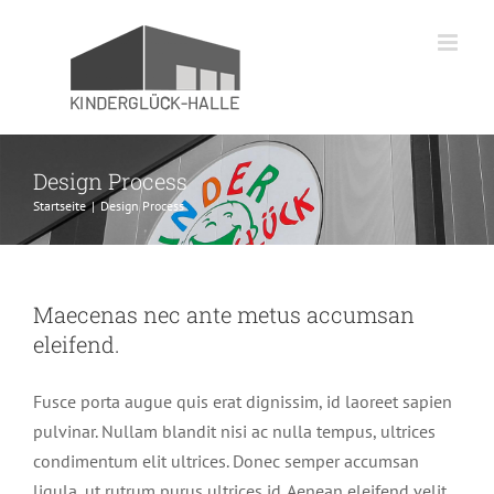
Zum
Inhalt
springen
Design Process
Startseite
|
Design Process
Maecenas nec ante metus accumsan
eleifend.
Fusce porta augue quis erat dignissim, id laoreet sapien
pulvinar. Nullam blandit nisi ac nulla tempus, ultrices
condimentum elit ultrices. Donec semper accumsan
ligula, ut rutrum purus ultrices id. Aenean eleifend velit